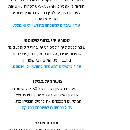
לפעילות יום או ערב, לקבלת השוברים יש לשלוח
הודעה לוואטסאפ
073-7079414
לפחות 48 שעות
לפני ההגעה, יש לציין בהודעה תאריך מבוקש
ומספר מוזמנים.
עד 4 שוברים למשפחה בחודשי יולי ואוגוסט.
ספורט ימי בחוף קיסוסקי
שובר לכניסת יחיד לספורט ימי בחוף קיסוסקי, בננה
או אבוב שכיבה, על בסיס מקום פנוי, יש לקחת
בחשבון זמני המתנה בתקופה זו.​
עד 4 כרטיסים למשפחה בחודשי יולי ואוגוסט.
משחקית בבילון
כרטיס יחיד טעון בסכום של 40 ₪ למשחקית
הבבילון באייסמול כולל משחקי הוידאו ושאר
המתקנים המכבדים את כרטיס הבבילון בקניון.
עד 2 כרטיסים למשפחה בחלוקה.
מתחם פנטזי