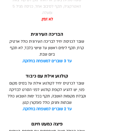
שעה 19:00 בערב או לאחר מכן לשיקול צוות
האטרקציה, תקף לסיבוב אחד, כניסה מגיל 5
ומעלה.
לא זמין.​​
הבריכה העירונית
שובר לכניסת יחיד לבריכה העירונית כולל ארטיק
קרח, תקף לימים ראשון עד שישי בלבד, לא תקף
ביום שבת.
עד 3 שוברים למשפחה בחלוקה.
קולנוע אילת עם כיבוד
שובר לכרטיס יחיד לקולנוע אילת על בסיס מקום
פנוי, יש להגיע לקופת קולנוע לפני הסרט לבדיקה
וקבלת מקומות הושבה, תקף בכל ימות השבוע כולל
שבתות וחגים, כולל פופקורן קטן.
עד 2 שוברים למשפחה בחלוקה.
פיצה כמעט חינם