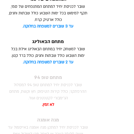
שובר לכניסת יחיד למתחם המתנפחים של סמי,
תקף למימוש בכל ימות השבוע כולל שבתות וחגים,
כולל ארטיק קרח.
עד 3 שוברים למשפחה בחלוקה.
מתחם הבאולינג
שובר למשחק יחיד במתחם הבאולינג אילת בכל
ימות השבוע כולל שבתות וחגים, כולל ברד קטן.
עד 2 שוברים למשפחה בחלוקה.
מתחם טופ 94
שובר לכניסת יחיד למתחם טופ 94 למסלול
ההרפתקני, כולל קירות הטיפוס, חץ וקשת, מתחם
הג'ימבורי לקטנטנים ועוד.
לא זמין.​​
מגה אומגה
שובר לכניסת יחיד
למתקן מגה אומגה באייסמול עד